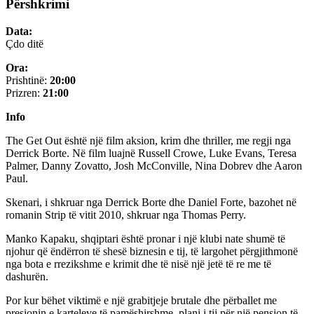
Përshkrimi
Data:
Çdo ditë
Ora:
Prishtinë:
20:00
Prizren:
21:00
Info
The Get Out është një film aksion, krim dhe thriller, me regji nga
Derrick Borte. Në film luajnë Russell Crowe, Luke Evans, Teresa
Palmer, Danny Zovatto, Josh McConville, Nina Dobrev dhe Aaron
Paul.
Skenari, i shkruar nga Derrick Borte dhe Daniel Forte, bazohet në
romanin Strip të vitit 2010, shkruar nga Thomas Perry.
Manko Kapaku, shqiptari është pronar i një klubi nate shumë të
njohur që ëndërron të shesë biznesin e tij, të largohet përgjithmonë
nga bota e rrezikshme e krimit dhe të nisë një jetë të re me të
dashurën.
Por kur bëhet viktimë e një grabitjeje brutale dhe përballet me
presionin e karteleve të pamëshirshme, plani i tij për një pension të