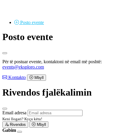
Posto
evente
Posto evente
Për të postuar evente, kontaktoni në email më poshtë:
events@eksploro.com
Kontakto
Mbyll
Rivendos fjalëkalimin
Email adresa
Keni llogari?
Kyçu këtu!
Rivendos
Mbyll
Gabim