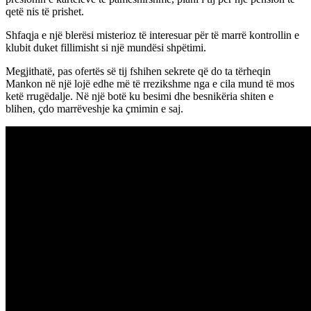
qetë nis të prishet.
Shfaqja e një blerësi misterioz të interesuar për të marrë kontrollin e
klubit duket fillimisht si një mundësi shpëtimi.
Megjithatë, pas ofertës së tij fshihen sekrete që do ta tërheqin
Mankon në një lojë edhe më të rrezikshme nga e cila mund të mos
ketë rrugëdalje. Në një botë ku besimi dhe besnikëria shiten e
blihen, çdo marrëveshje ka çmimin e saj.