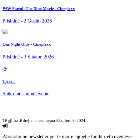
PAW Patrol: The Dino Movie - Cineplexx
Prishtinë - 2 Gusht, 2026
One Night Only - Cineplexx
Prishtinë - 3 Shtator, 2026
Tjera...
Shiko më shumë evente
Të gjitha të drejtat e rezeruvara
Eksploro © 2024
Abonohu në newsletter
për të marrë lajmet e fundit rreth eventeve