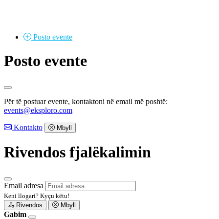
Posto
evente
Posto evente
Për të postuar evente, kontaktoni në email më poshtë:
events@eksploro.com
Kontakto
Mbyll
Rivendos fjalëkalimin
Email adresa
Keni llogari?
Kyçu këtu!
Rivendos
Mbyll
Gabim