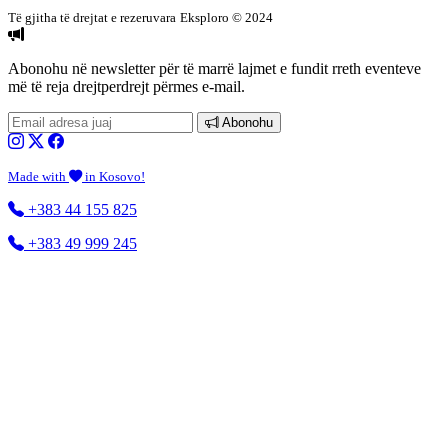
Të gjitha të drejtat e rezeruvara
Eksploro © 2024
Abonohu në newsletter
për të marrë lajmet e fundit rreth eventeve
më të reja drejtperdrejt përmes e-mail.
Abonohu
Made with
in Kosovo!
+383 44 155 825
+383 49 999 245