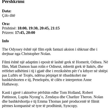
Përshkrimi
Data:
Çdo ditë
Ora:
Prishtinë:
18:00, 19:30, 20:45, 21:15
Prizren:
17:45,
20:00
Info
The Odyssey është një film epik fantazi aksion i shkruar dhe i
drejtuar nga Christopher Nolan.
Filmi është një adaptim i eposit të lashtë grek të Homerit, Odisea. Në
film, Matt Damon luan rolin e Odiseut, mbretit grek të Itakës, dhe
rrëfehet udhëtimi i tij i gjatë dhe i rrezikshëm për t’u kthyer në shtëpi
pas Luftës së Trojës, ndërsa përpiqet të ribashkohet me
bashkëshorten e tij, Penelopën, të cilën e interpreton Anne
Hathaway.
Kasti i gjerë i aktorëve përfshin edhe Tom Holland, Robert
Pattinson, Lupita Nyong’o, Zendaya dhe Charlize Theron. Nolan
dhe bashkëshortja e tij Emma Thomas janë producentë të filmit
përmes kompanisë së tyre të prodhimit, Syncopy.