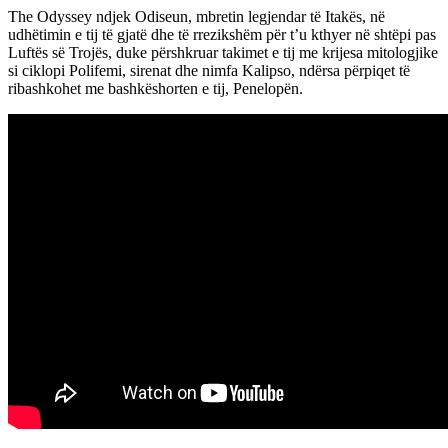
The Odyssey ndjek Odiseun, mbretin legjendar të Itakës, në
udhëtimin e tij të gjatë dhe të rrezikshëm për t’u kthyer në shtëpi pas
Luftës së Trojës, duke përshkruar takimet e tij me krijesa mitologjike
si ciklopi Polifemi, sirenat dhe nimfa Kalipso, ndërsa përpiqet të
ribashkohet me bashkëshorten e tij, Penelopën.