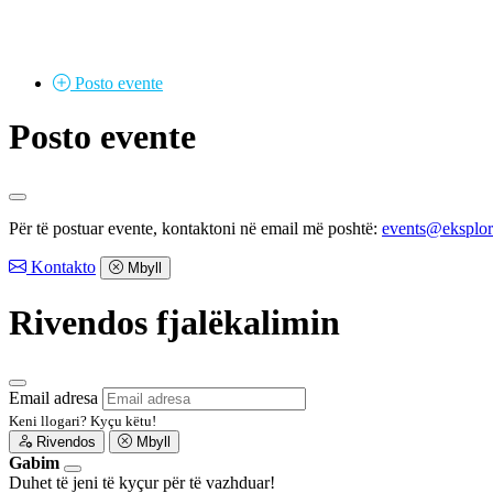
Posto
evente
Posto evente
Për të postuar evente, kontaktoni në email më poshtë:
events@eksplo
Kontakto
Mbyll
Rivendos fjalëkalimin
Email adresa
Keni llogari?
Kyçu këtu!
Rivendos
Mbyll
Gabim
Duhet të jeni të kyçur për të vazhduar!