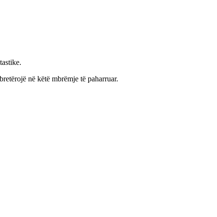
astike.
bretërojë në këtë mbrëmje të paharruar.