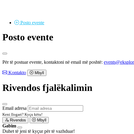
Posto
evente
Posto evente
Për të postuar evente, kontaktoni në email më poshtë:
events@eksplo
Kontakto
Mbyll
Rivendos fjalëkalimin
Email adresa
Keni llogari?
Kyçu këtu!
Rivendos
Mbyll
Gabim
Duhet të jeni të kyçur për të vazhduar!