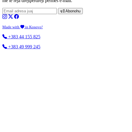
më të reja drejtperdrejt përmes e-mail.
Abonohu
Made with
in Kosovo!
+383 44 155 825
+383 49 999 245