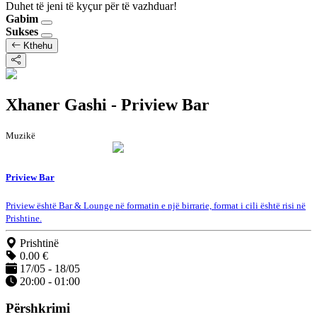
Duhet të jeni të kyçur për të vazhduar!
Gabim
Sukses
Kthehu
Xhaner Gashi - Priview Bar
Muzikë
Priview Bar
Priview është Bar & Lounge në formatin e një birrarie, format i cili është risi në
Prishtine.
Prishtinë
0.00 €
17/05 - 18/05
20:00 - 01:00
Përshkrimi