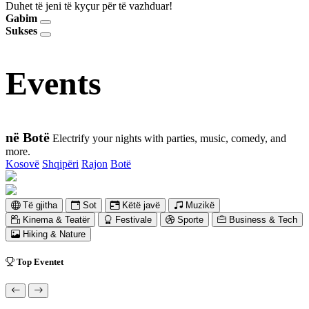
Duhet të jeni të kyçur për të vazhduar!
Gabim
Sukses
Events
në Botë
Electrify your nights with parties, music, comedy, and
more.
Kosovë
Shqipëri
Rajon
Botë
Të gjitha
Sot
Këtë javë
Muzikë
Kinema & Teatër
Festivale
Sporte
Business & Tech
Hiking & Nature
Top Eventet