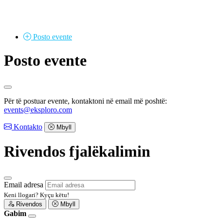
Posto
evente
Posto evente
Për të postuar evente, kontaktoni në email më poshtë:
events@eksploro.com
Kontakto
Mbyll
Rivendos fjalëkalimin
Email adresa
Keni llogari?
Kyçu këtu!
Rivendos
Mbyll
Gabim