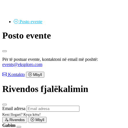
Posto
evente
Posto evente
Për të postuar evente, kontaktoni në email më poshtë:
events@eksploro.com
Kontakto
Mbyll
Rivendos fjalëkalimin
Email adresa
Keni llogari?
Kyçu këtu!
Rivendos
Mbyll
Gabim