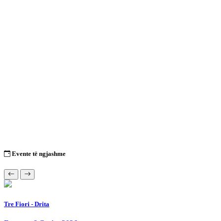
Evente të ngjashme
Tre Fiori - Drita