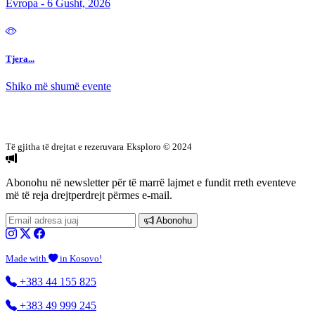
Evropa - 6 Gusht, 2026
Tjera...
Shiko më shumë evente
Të gjitha të drejtat e rezeruvara
Eksploro © 2024
Abonohu në newsletter
për të marrë lajmet e fundit rreth eventeve
më të reja drejtperdrejt përmes e-mail.
Abonohu
Made with
in Kosovo!
+383 44 155 825
+383 49 999 245