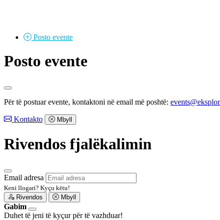
Posto
evente
Posto evente
Për të postuar evente, kontaktoni në email më poshtë:
events@eksplo
Kontakto
Mbyll
Rivendos fjalëkalimin
Email adresa
Keni llogari?
Kyçu këtu!
Rivendos
Mbyll
Gabim
Duhet të jeni të kyçur për të vazhduar!