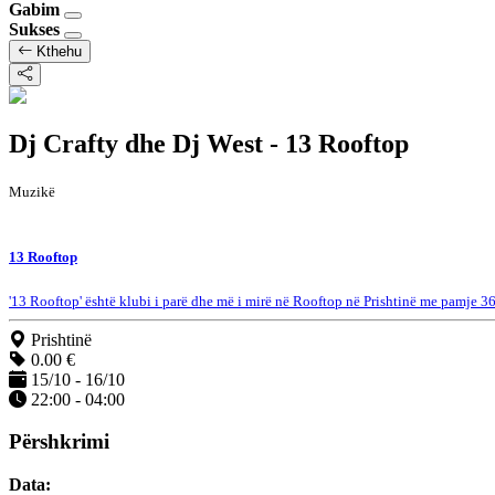
Gabim
Sukses
Kthehu
Dj Crafty dhe Dj West - 13 Rooftop
Muzikë
13 Rooftop
'13 Rooftop' është klubi i parë dhe më i mirë në Rooftop në Prishtinë me pamje 360
Prishtinë
0.00 €
15/10 - 16/10
22:00 - 04:00
Përshkrimi
Data: