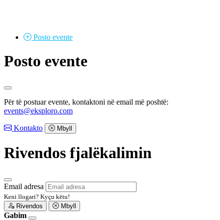
Posto
evente
Posto evente
Për të postuar evente, kontaktoni në email më poshtë:
events@eksploro.com
Kontakto
Mbyll
Rivendos fjalëkalimin
Email adresa
Keni llogari?
Kyçu këtu!
Rivendos
Mbyll
Gabim