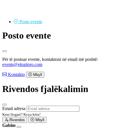
Posto
evente
Posto evente
Për të postuar evente, kontaktoni në email më poshtë:
events@eksploro.com
Kontakto
Mbyll
Rivendos fjalëkalimin
Email adresa
Keni llogari?
Kyçu këtu!
Rivendos
Mbyll
Gabim