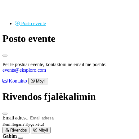
Posto
evente
Posto evente
Për të postuar evente, kontaktoni në email më poshtë:
events@eksploro.com
Kontakto
Mbyll
Rivendos fjalëkalimin
Email adresa
Keni llogari?
Kyçu këtu!
Rivendos
Mbyll
Gabim