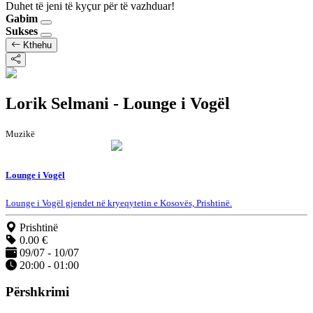
Duhet të jeni të kyçur për të vazhduar!
Gabim
Sukses
Kthehu
Lorik Selmani - Lounge i Vogël
Muzikë
Lounge i Vogël
Lounge i Vogël gjendet në kryeqytetin e Kosovës, Prishtinë.
Prishtinë
0.00 €
09/07 - 10/07
20:00 - 01:00
Përshkrimi