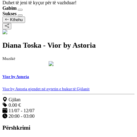
Duhet të jeni të kyçur për të vazhduar!
Gabim
Sukses
Kthehu
Diana Toska - Vior by Astoria
Muzikë
Vior by Astoria
Vior by Astoria gjendet në qytetin e bukur të Gjilanit
Gjilan
0.00 €
11/07 - 12/07
20:00 - 03:00
Përshkrimi