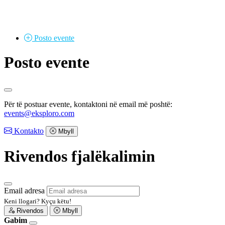
Posto
evente
Posto evente
Për të postuar evente, kontaktoni në email më poshtë:
events@eksploro.com
Kontakto
Mbyll
Rivendos fjalëkalimin
Email adresa
Keni llogari?
Kyçu këtu!
Rivendos
Mbyll
Gabim