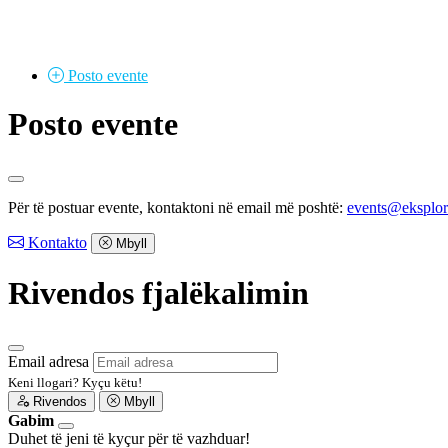
Posto
evente
Posto evente
Për të postuar evente, kontaktoni në email më poshtë:
events@eksplo
Kontakto
Mbyll
Rivendos fjalëkalimin
Email adresa
Keni llogari?
Kyçu këtu!
Rivendos
Mbyll
Gabim
Duhet të jeni të kyçur për të vazhduar!