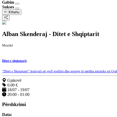
Gabim
Sukses
Kthehu
Alban Skenderaj - Ditet e Shqiptarit
Muzikë
Ditet e shqiptarit
“Ditët e Shqiptarit” festivali që sjell gjallëri dhe ngjarje të mëdha artistike në Gj
Gjakovë
0.00 €
18/07 - 19/07
20:00 - 01:00
Përshkrimi
Data: