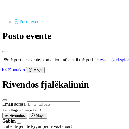
Posto
evente
Posto evente
Për të postuar evente, kontaktoni në email më poshtë:
events@eksplo
Kontakto
Mbyll
Rivendos fjalëkalimin
Email adresa
Keni llogari?
Kyçu këtu!
Rivendos
Mbyll
Gabim
Duhet të jeni të kyçur për të vazhduar!