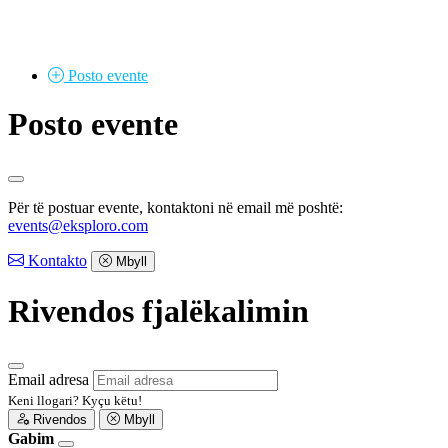
Posto
evente
Posto evente
Për të postuar evente, kontaktoni në email më poshtë:
events@eksploro.com
Kontakto
Mbyll
Rivendos fjalëkalimin
Email adresa
Keni llogari?
Kyçu këtu!
Rivendos
Mbyll
Gabim