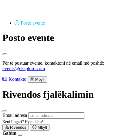
Posto
evente
Posto evente
Për të postuar evente, kontaktoni në email më poshtë:
events@eksploro.com
Kontakto
Mbyll
Rivendos fjalëkalimin
Email adresa
Keni llogari?
Kyçu këtu!
Rivendos
Mbyll
Gabim