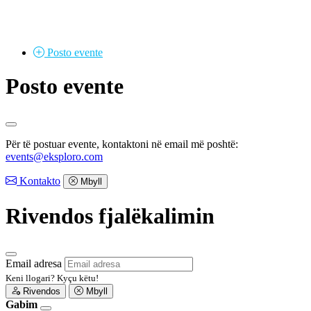
Posto
evente
Posto evente
Për të postuar evente, kontaktoni në email më poshtë:
events@eksploro.com
Kontakto
Mbyll
Rivendos fjalëkalimin
Email adresa
Keni llogari?
Kyçu këtu!
Rivendos
Mbyll
Gabim