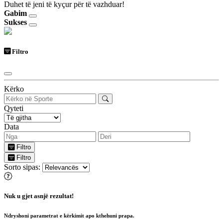
Duhet të jeni të kyçur për të vazhduar!
Gabim
Sukses
Filtro
Kërko
Qyteti
Data
Filtro
Filtro
Sorto sipas:
Nuk u gjet asnjë rezultat!
Ndryshoni parametrat e kërkimit apo kthehuni prapa.