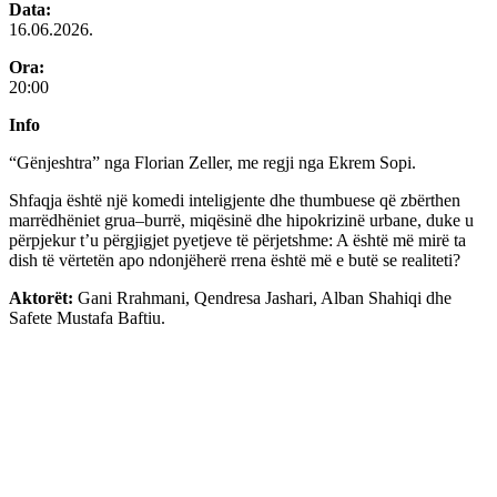
Data:
16.06.2026.
Ora:
20:00
Info
“Gënjeshtra” nga Florian Zeller, me regji nga Ekrem Sopi.
Shfaqja është një komedi inteligjente dhe thumbuese që zbërthen
marrëdhëniet grua–burrë, miqësinë dhe hipokrizinë urbane, duke u
përpjekur t’u përgjigjet pyetjeve të përjetshme: A është më mirë ta
dish të vërtetën apo ndonjëherë rrena është më e butë se realiteti?
Aktorët:
Gani Rrahmani, Qendresa Jashari, Alban Shahiqi dhe
Safete Mustafa Baftiu.