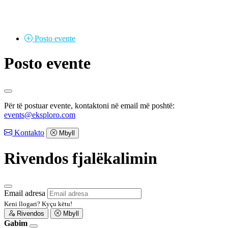
Posto
evente
Posto evente
Për të postuar evente, kontaktoni në email më poshtë:
events@eksploro.com
Kontakto
Mbyll
Rivendos fjalëkalimin
Email adresa
Keni llogari?
Kyçu këtu!
Rivendos
Mbyll
Gabim