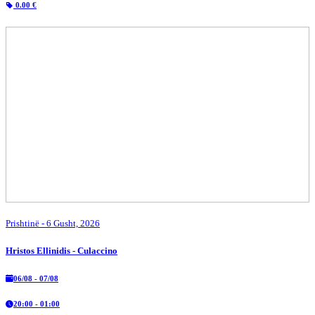
0.00 €
Prishtinë
- 6 Gusht, 2026
Hristos Ellinidis - Culaccino
06/08 - 07/08
20:00 - 01:00