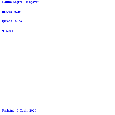
Dafina Zeqiri - Hangover
06/08 - 07/08
23:00 - 04:00
0.00 €
Prishtinë
- 6 Gusht, 2026