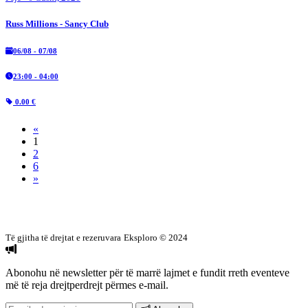
Russ Millions - Sancy Club
06/08 - 07/08
23:00 - 04:00
0.00 €
«
1
2
6
»
Të gjitha të drejtat e rezeruvara
Eksploro © 2024
Abonohu në newsletter
për të marrë lajmet e fundit rreth eventeve
më të reja drejtperdrejt përmes e-mail.