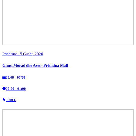
Prishtinë
- 5 Gusht, 2026
Gims, Morad dhe Azet - Prishtina Mall
05/08 - 07/08
20:00 - 01:00
0.00 €