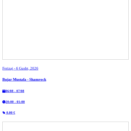
Ferizaj
- 6 Gusht, 2026
Bujar Mustafa - Shamrock
06/08 - 07/08
20:00 - 01:00
0.00 €