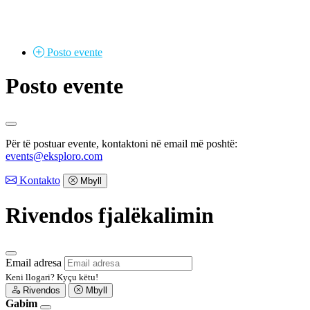
Posto
evente
Posto evente
Për të postuar evente, kontaktoni në email më poshtë:
events@eksploro.com
Kontakto
Mbyll
Rivendos fjalëkalimin
Email adresa
Keni llogari?
Kyçu këtu!
Rivendos
Mbyll
Gabim