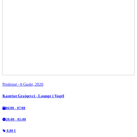
Prishtinë
- 6 Gusht, 2026
Kastriot Grajqevci - Lounge i Vogël
06/08 - 07/08
20:00 - 01:00
0.00 €