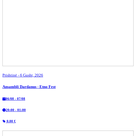
Prishtinë
- 6 Gusht, 2026
Ansambli Dardanus - Etno Fest
06/08 - 07/08
20:00 - 01:00
0.00 €