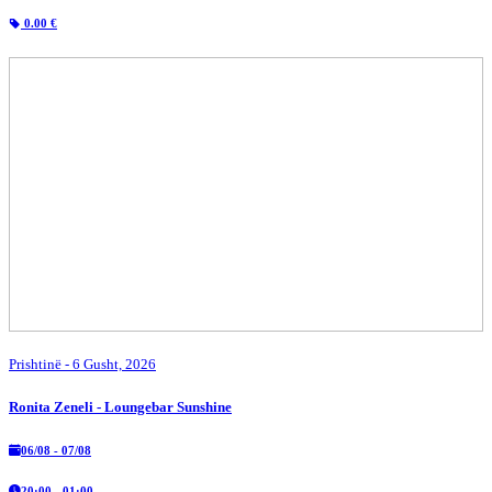
0.00 €
Prishtinë
- 6 Gusht, 2026
Ronita Zeneli - Loungebar Sunshine
06/08 - 07/08
20:00 - 01:00