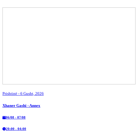
Prishtinë
- 6 Gusht, 2026
Xhaner Gashi - Annex
06/08 - 07/08
20:00 - 04:00