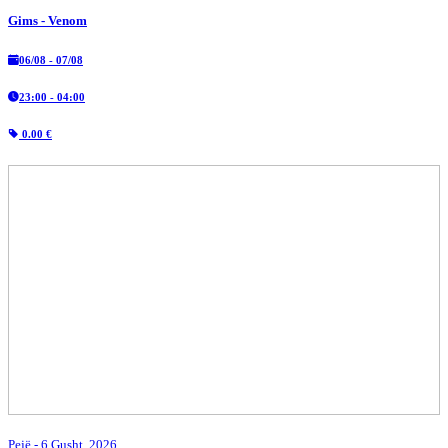
Gims - Venom
06/08 - 07/08
23:00 - 04:00
0.00 €
Pejë
- 6 Gusht, 2026