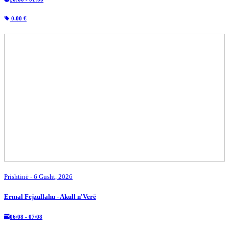
0.00 €
Prishtinë
- 6 Gusht, 2026
Ermal Fejzullahu - Akull n'Verë
06/08 - 07/08