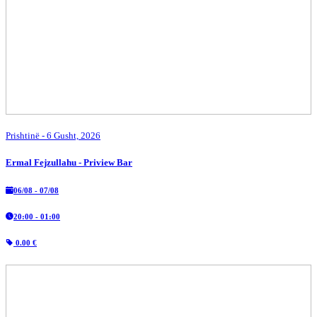
Prishtinë
- 6 Gusht, 2026
Ermal Fejzullahu - Priview Bar
06/08 - 07/08
20:00 - 01:00
0.00 €