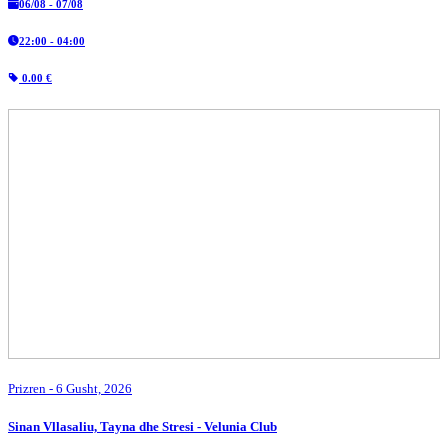
06/08 - 07/08
22:00 - 04:00
0.00 €
Prizren
- 6 Gusht, 2026
Sinan Vllasaliu, Tayna dhe Stresi - Velunia Club