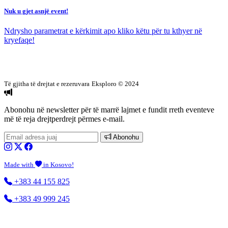
Nuk u gjet asnjë event!
Ndrysho parametrat e kërkimit apo kliko këtu për tu kthyer në
kryefaqe!
Të gjitha të drejtat e rezeruvara
Eksploro © 2024
Abonohu në newsletter
për të marrë lajmet e fundit rreth eventeve
më të reja drejtperdrejt përmes e-mail.
Abonohu
Made with
in Kosovo!
+383 44 155 825
+383 49 999 245