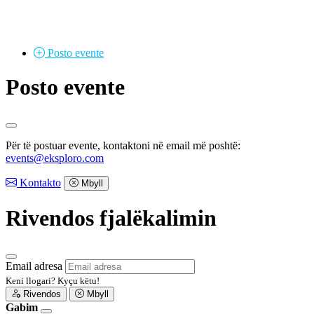
Posto
evente
Posto evente
Për të postuar evente, kontaktoni në email më poshtë:
events@eksploro.com
Kontakto
Mbyll
Rivendos fjalëkalimin
Email adresa
Keni llogari?
Kyçu këtu!
Rivendos
Mbyll
Gabim