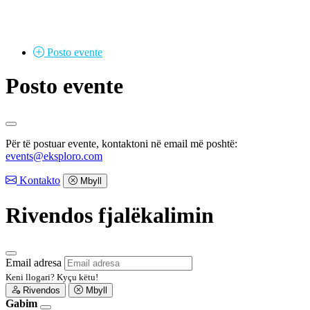
Posto
evente
Posto evente
Për të postuar evente, kontaktoni në email më poshtë:
events@eksploro.com
Kontakto
Mbyll
Rivendos fjalëkalimin
Email adresa
Keni llogari?
Kyçu këtu!
Rivendos
Mbyll
Gabim