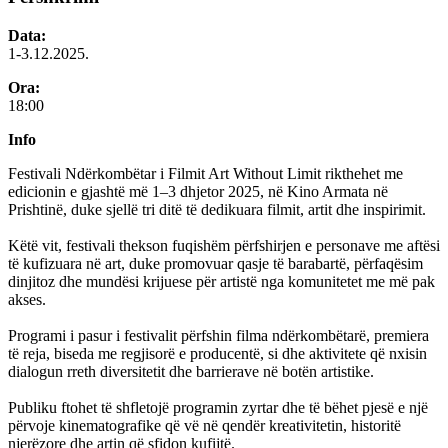
Data:
1-3.12.2025.
Ora:
18:00
Info
Festivali Ndërkombëtar i Filmit Art Without Limit rikthehet me
edicionin e gjashtë më 1–3 dhjetor 2025, në Kino Armata në
Prishtinë, duke sjellë tri ditë të dedikuara filmit, artit dhe inspirimit.
Këtë vit, festivali thekson fuqishëm përfshirjen e personave me aftësi
të kufizuara në art, duke promovuar qasje të barabartë, përfaqësim
dinjitoz dhe mundësi krijuese për artistë nga komunitetet me më pak
akses.
Programi i pasur i festivalit përfshin filma ndërkombëtarë, premiera
të reja, biseda me regjisorë e producentë, si dhe aktivitete që nxisin
dialogun rreth diversitetit dhe barrierave në botën artistike.
Publiku ftohet të shfletojë programin zyrtar dhe të bëhet pjesë e një
përvoje kinematografike që vë në qendër kreativitetin, historitë
njerëzore dhe artin që sfidon kufijtë.