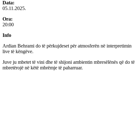
Data:
05.11.2025.
Ora:
20:00
Info
Ardian Behrami do të përkujdeset për atmosferën në interpretimin
live të këngëve.
Juve ju mbetet të vini dhe të shijoni ambientin mbresëlënës që do të
mbretërojë në këtë mbrëmje të paharruar.