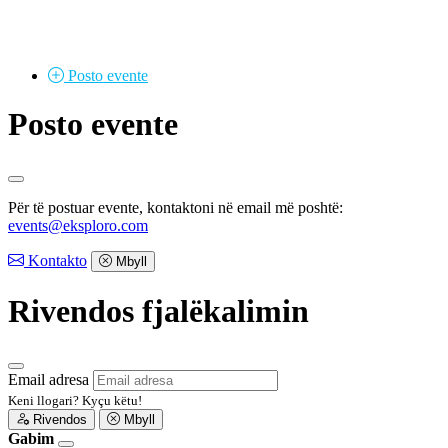
Posto
evente
Posto evente
Për të postuar evente, kontaktoni në email më poshtë:
events@eksploro.com
Kontakto
Mbyll
Rivendos fjalëkalimin
Email adresa
Keni llogari?
Kyçu këtu!
Rivendos
Mbyll
Gabim