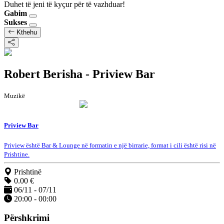
Duhet të jeni të kyçur për të vazhduar!
Gabim
Sukses
Kthehu
Robert Berisha - Priview Bar
Muzikë
Priview Bar
Priview është Bar & Lounge në formatin e një birrarie, format i cili është risi në
Prishtine.
Prishtinë
0.00 €
06/11 - 07/11
20:00 - 00:00
Përshkrimi