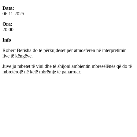
Data:
06.11.2025.
Ora:
20:00
Info
Robert Berisha do të përkujdeset për atmosferën në interpretimin
live të këngëve.
Juve ju mbetet të vini dhe të shijoni ambientin mbresëlënës që do të
mbretërojë në këtë mbrëmje të paharruar.