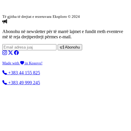
Të gjitha të drejtat e rezeruvara
Eksploro © 2024
Abonohu në newsletter
për të marrë lajmet e fundit rreth eventeve
më të reja drejtperdrejt përmes e-mail.
Abonohu
Made with
in Kosovo!
+383 44 155 825
+383 49 999 245