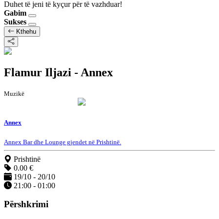
Duhet të jeni të kyçur për të vazhduar!
Gabim
Sukses
Kthehu
Flamur Iljazi - Annex
Muzikë
Annex
Annex Bar dhe Lounge gjendet në Prishtinë.
Prishtinë
0.00 €
19/10 - 20/10
21:00 - 01:00
Përshkrimi