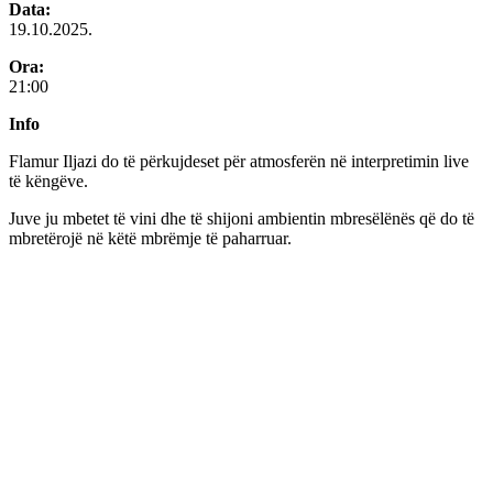
Data:
19.10.2025.
Ora:
21:00
Info
Flamur Iljazi do të përkujdeset për atmosferën në interpretimin live
të këngëve.
Juve ju mbetet të vini dhe të shijoni ambientin mbresëlënës që do të
mbretërojë në këtë mbrëmje të paharruar.