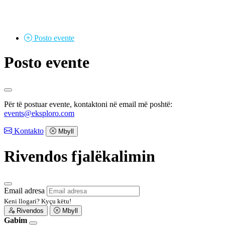
Posto
evente
Posto evente
Për të postuar evente, kontaktoni në email më poshtë:
events@eksploro.com
Kontakto
Mbyll
Rivendos fjalëkalimin
Email adresa
Keni llogari?
Kyçu këtu!
Rivendos
Mbyll
Gabim