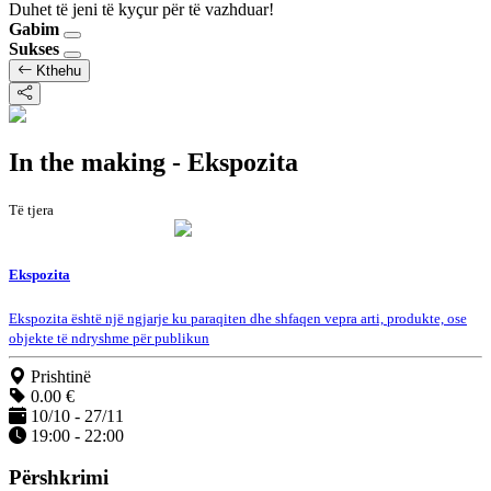
Duhet të jeni të kyçur për të vazhduar!
Gabim
Sukses
Kthehu
In the making - Ekspozita
Të tjera
Ekspozita
Ekspozita është një ngjarje ku paraqiten dhe shfaqen vepra arti, produkte, ose
objekte të ndryshme për publikun
Prishtinë
0.00 €
10/10 - 27/11
19:00 - 22:00
Përshkrimi