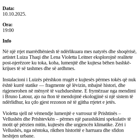
Data:
10.10.2025.
Ora:
19:00
Info
Në një rrjet marrëdhëniesh të ndërlikuara mes natyrës dhe shoqërisë,
artistet Luiza Thaqi dhe Lena Violetta Leitner eksplorojnë realitete
post-njerëzore ku toka, koha, lumenjtë dhe kujtesa bëhen bashkë-
krijues të së tashmes dhe së ardhmes.
Instalacioni i Luizës përshkon rrugët e kujtesës përmes tokës që nuk
është kurrë statike — fragmente që lëvizin, mbajnë histori, dhe
rigjenerohen në mënyrë të vazhdueshme. E frymëzuar nga mendimi
i Bruno Latour, ajo na fton të mendojmë ekologjinë si një sistem të
ndërlidhur, ku çdo gjest rezonon në të gjitha rrjetet e jetës.
Violetta sjell në vëmendje lumenjtë e varrosur të Prishtinës –
Vellushën dhe Prishtevkën – përmes një parashikimi spekulativ të
motit që përzien mitin, kujtesën dhe urgjencën klimatike. Zëri i
Vellushës, nga nëntoka, rikthen historitë e harruara dhe sfidon
heshtjen urbane.