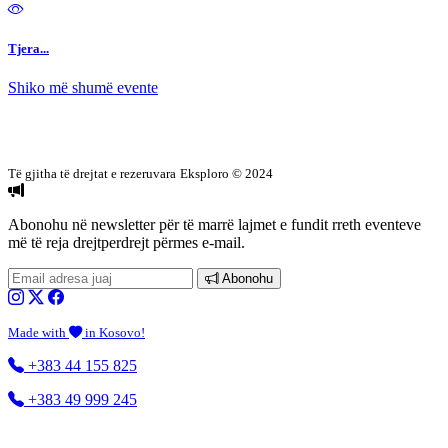
Tjera...
Shiko më shumë evente
Të gjitha të drejtat e rezeruvara
Eksploro © 2024
Abonohu në newsletter
për të marrë lajmet e fundit rreth eventeve
më të reja drejtperdrejt përmes e-mail.
Abonohu
Made with
in Kosovo!
+383 44 155 825
+383 49 999 245