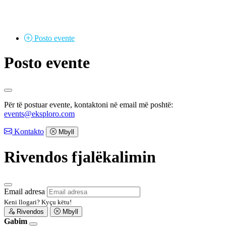
Posto
evente
Posto evente
Për të postuar evente, kontaktoni në email më poshtë:
events@eksploro.com
Kontakto
Mbyll
Rivendos fjalëkalimin
Email adresa
Keni llogari?
Kyçu këtu!
Rivendos
Mbyll
Gabim