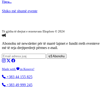
Tjera...
Shiko më shumë evente
Të gjitha të drejtat e rezeruvara
Eksploro © 2024
Abonohu në newsletter
për të marrë lajmet e fundit rreth eventeve
më të reja drejtperdrejt përmes e-mail.
Abonohu
Made with
in Kosovo!
+383 44 155 825
+383 49 999 245