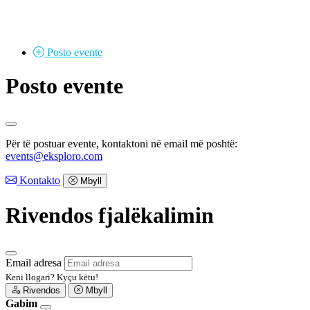
Posto
evente
Posto evente
Për të postuar evente, kontaktoni në email më poshtë:
events@eksploro.com
Kontakto
Mbyll
Rivendos fjalëkalimin
Email adresa
Keni llogari?
Kyçu këtu!
Rivendos
Mbyll
Gabim