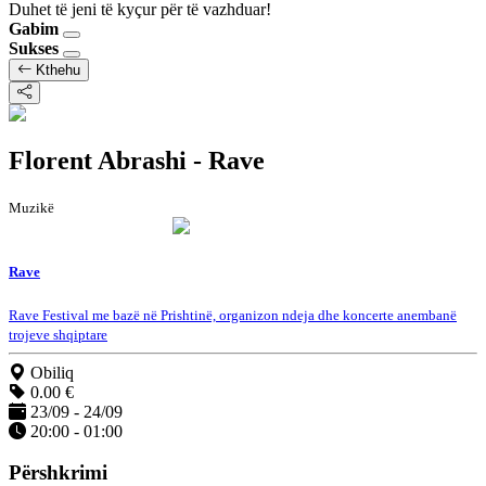
Duhet të jeni të kyçur për të vazhduar!
Gabim
Sukses
Kthehu
Florent Abrashi - Rave
Muzikë
Rave
Rave Festival me bazë në Prishtinë, organizon ndeja dhe koncerte anembanë
trojeve shqiptare
Obiliq
0.00 €
23/09 - 24/09
20:00 - 01:00
Përshkrimi