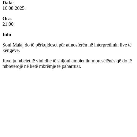
Data
:
16.08.2025.
Ora
:
21:00
Info
Soni Malaj do të përkujdeset për atmosferën në interpretimin live të
këngëve.
Juve ju mbetet të vini dhe të shijoni ambientin mbresëlënës që do të
mbretërojë në këtë mbrëmje të paharruar.