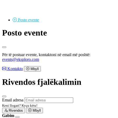
Posto
evente
Posto evente
Për të postuar evente, kontaktoni në email më poshtë:
events@eksploro.com
Kontakto
Mbyll
Rivendos fjalëkalimin
Email adresa
Keni llogari?
Kyçu këtu!
Rivendos
Mbyll
Gabim