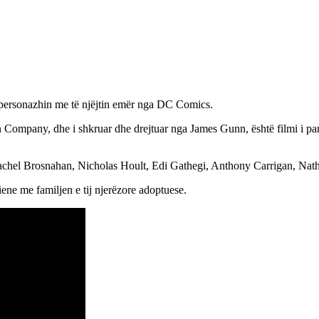
ë personazhin me të njëjtin emër nga DC Comics.
 Company, dhe i shkruar dhe drejtuar nga James Gunn, është filmi i par
chel Brosnahan, Nicholas Hoult, Edi Gathegi, Anthony Carrigan, Natha
iene me familjen e tij njerëzore adoptuese.