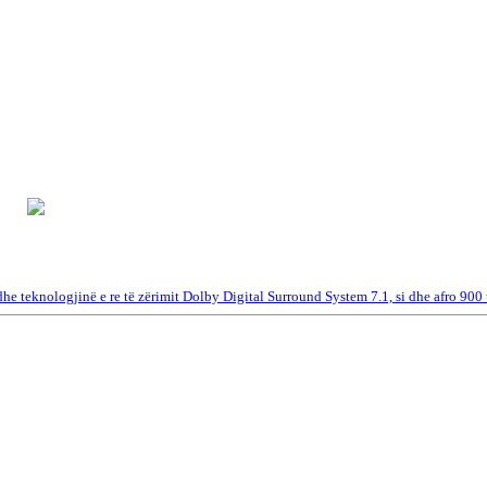
e teknologjinë e re të zërimit Dolby Digital Surround System 7.1, si dhe afro 900 