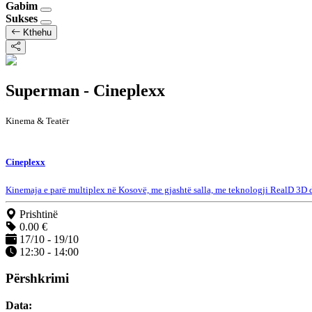
Gabim
Sukses
Kthehu
Superman - Cineplexx
Kinema & Teatër
Cineplexx
Kinemaja e parë multiplex në Kosovë, me gjashtë salla, me teknologji RealD 3D dh
Prishtinë
0.00 €
17/10 - 19/10
12:30 - 14:00
Përshkrimi
Data: