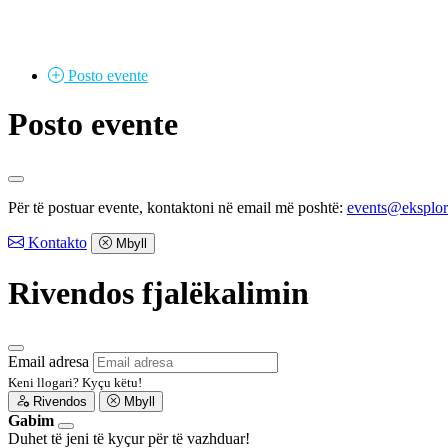
Posto
evente
Posto evente
Për të postuar evente, kontaktoni në email më poshtë:
events@eksplo
Kontakto
Mbyll
Rivendos fjalëkalimin
Email adresa
Keni llogari?
Kyçu këtu!
Rivendos
Mbyll
Gabim
Duhet të jeni të kyçur për të vazhduar!