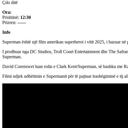
Çdo ditë
Ora:
Prishtinë:
12:30
Prizren:
------
Info
Superman është një film amerikan superheroi i vitit 2025, i bazuar n
I prodhuar nga DC Studios, Troll Court Entertainment dhe The Safran
Superman.
David Corenswet luan rolin e Clark Kent/Superman, së bashku me Ra
Filmi ndjek udhëtimin e Supermanit për të pajtuar trashëgiminë e tij al