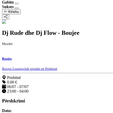
Gabim
Sukses
Kthehu
Dj Rude dhe Dj Flow - Boujee
Muzikë
Boujee
Boujee Loungeclub gjendet në Prishtinë
Prishtinë
0.00 €
06/07 - 07/07
23:00 - 04:00
Përshkrimi
Data: