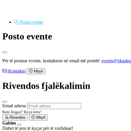
Posto
evente
Posto evente
Për të postuar evente, kontaktoni në email më poshtë:
events@eksplo
Kontakto
Mbyll
Rivendos fjalëkalimin
Email adresa
Keni llogari?
Kyçu këtu!
Rivendos
Mbyll
Gabim
Duhet të jeni të kyçur për të vazhduar!