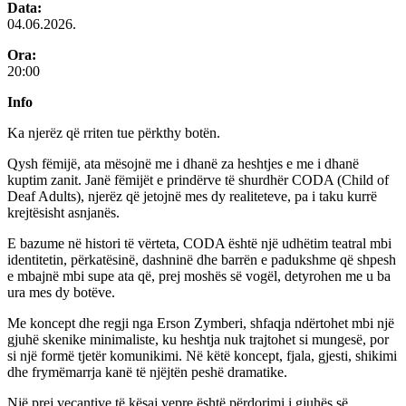
Data:
04.06.2026.
Ora:
20:00
Info
Ka njerëz që rriten tue përkthy botën.
Qysh fëmijë, ata mësojnë me i dhanë za heshtjes e me i dhanë
kuptim zanit. Janë fëmijët e prindërve të shurdhër CODA (Child of
Deaf Adults), njerëz që jetojnë mes dy realiteteve, pa i taku kurrë
krejtësisht asnjanës.
E bazume në histori të vërteta, CODA është një udhëtim teatral mbi
identitetin, përkatësinë, dashninë dhe barrën e padukshme që shpesh
e mbajnë mbi supe ata që, prej moshës së vogël, detyrohen me u ba
ura mes dy botëve.
Me koncept dhe regji nga Erson Zymberi, shfaqja ndërtohet mbi një
gjuhë skenike minimaliste, ku heshtja nuk trajtohet si mungesë, por
si një formë tjetër komunikimi. Në këtë koncept, fjala, gjesti, shikimi
dhe frymëmarrja kanë të njëjtën peshë dramatike.
Një prej veçantive të kësaj vepre është përdorimi i gjuhës së