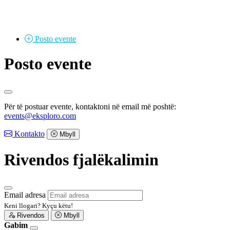
Posto
evente
Posto evente
Për të postuar evente, kontaktoni në email më poshtë:
events@eksploro.com
Kontakto
Mbyll
Rivendos fjalëkalimin
Email adresa
Keni llogari?
Kyçu këtu!
Rivendos
Mbyll
Gabim