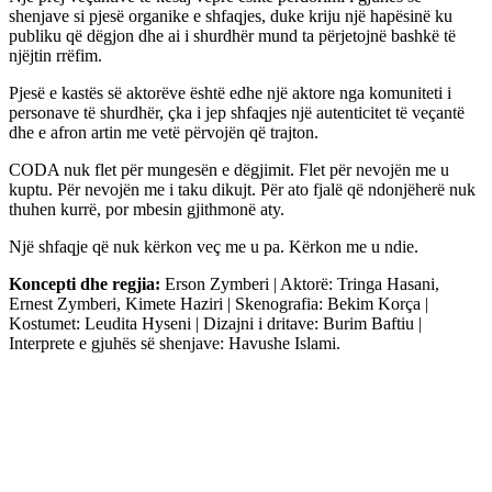
shenjave si pjesë organike e shfaqjes, duke kriju një hapësinë ku
publiku që dëgjon dhe ai i shurdhër mund ta përjetojnë bashkë të
njëjtin rrëfim.
Pjesë e kastës së aktorëve është edhe një aktore nga komuniteti i
personave të shurdhër, çka i jep shfaqjes një autenticitet të veçantë
dhe e afron artin me vetë përvojën që trajton.
CODA nuk flet për mungesën e dëgjimit. Flet për nevojën me u
kuptu. Për nevojën me i taku dikujt. Për ato fjalë që ndonjëherë nuk
thuhen kurrë, por mbesin gjithmonë aty.
Një shfaqje që nuk kërkon veç me u pa. Kërkon me u ndie.
Koncepti dhe regjia:
Erson Zymberi | Aktorë: Tringa Hasani,
Ernest Zymberi, Kimete Haziri | Skenografia: Bekim Korça |
Kostumet: Leudita Hyseni | Dizajni i dritave: Burim Baftiu |
Interprete e gjuhës së shenjave: Havushe Islami.