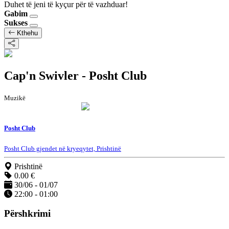
Duhet të jeni të kyçur për të vazhduar!
Gabim
Sukses
Kthehu
Cap'n Swivler - Posht Club
Muzikë
Posht Club
Posht Club gjendet në kryeqytet, Prishtinë
Prishtinë
0.00 €
30/06 - 01/07
22:00 - 01:00
Përshkrimi