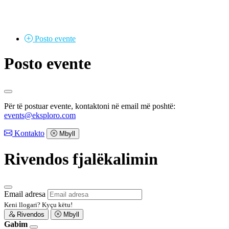
Posto
evente
Posto evente
Për të postuar evente, kontaktoni në email më poshtë:
events@eksploro.com
Kontakto
Mbyll
Rivendos fjalëkalimin
Email adresa
Keni llogari?
Kyçu këtu!
Rivendos
Mbyll
Gabim