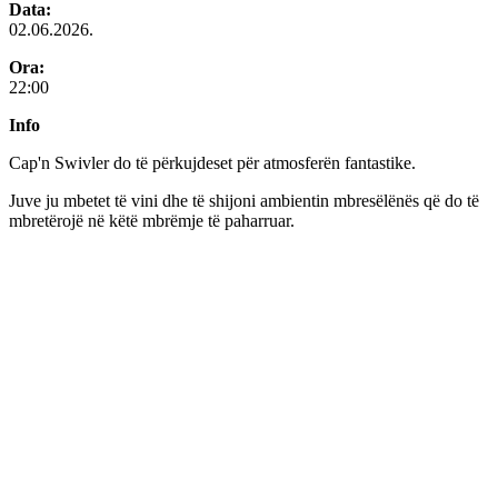
Data:
02.06.2026.
Ora:
22:00
Info
Cap'n Swivler do të përkujdeset për atmosferën fantastike.
Juve ju mbetet të vini dhe të shijoni ambientin mbresëlënës që do të
mbretërojë në këtë mbrëmje të paharruar.