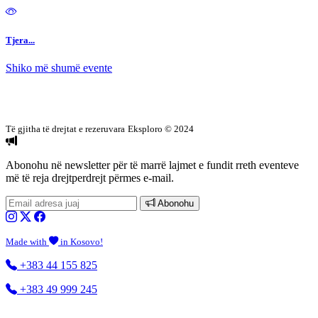
Tjera...
Shiko më shumë evente
Të gjitha të drejtat e rezeruvara
Eksploro © 2024
Abonohu në newsletter
për të marrë lajmet e fundit rreth eventeve
më të reja drejtperdrejt përmes e-mail.
Abonohu
Made with
in Kosovo!
+383 44 155 825
+383 49 999 245