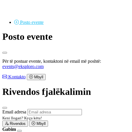
Posto
evente
Posto evente
Për të postuar evente, kontaktoni në email më poshtë:
events@eksploro.com
Kontakto
Mbyll
Rivendos fjalëkalimin
Email adresa
Keni llogari?
Kyçu këtu!
Rivendos
Mbyll
Gabim