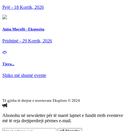
Pejë - 18 Korrik, 2026
Anita Muçolli - Ekspozita
Prishtinë - 29 Korrik, 2026
Tjera...
Shiko më shumë evente
Të gjitha të drejtat e rezeruvara
Eksploro © 2024
Abonohu në newsletter
për të marrë lajmet e fundit rreth eventeve
më të reja drejtperdrejt përmes e-mail.