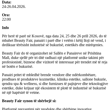
Data:
24-26.04.2026.
Ora:
22:00
Info
Për herë të parë në Kosovë, nga data 24, 25 dhe 26 prill 2026, do të
mbahet Beauty Fair, panairi i parë dhe i vetëm i këtij lloji në vend, i
dedikuar tërësisht industrisë së bukurisë, estetikës dhe mirëqenies.
Beauty Fair do të organizohet në Sallën e Panaireve në Prishtina
Mall, duke sjellë për tri ditë radhazi një platformë unike takimi për
profesionistë, biznese dhe vizitorë të interesuar për trendet më të reja
në botën e bukurisë.
Panairi pritet të mbledhë brende vendore dhe ndërkombëtare,
prodhues të produkteve kozmetike, klinika estetike, sallone bukurie,
qendra spa & wellness, si dhe furnizues të pajisjeve dhe teknologjive
estetike, duke krijuar një ekosistem të plotë të industrisë së bukurisë
në një hapësirë të vetme.
Beauty Fair synon të shërbejë si:
Platformë prezantimi për produkte dhe shërbime inovative